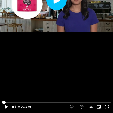
😊
0:00
/
1:08
1x