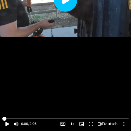
Deutsch
0:00
/
2:05
1x