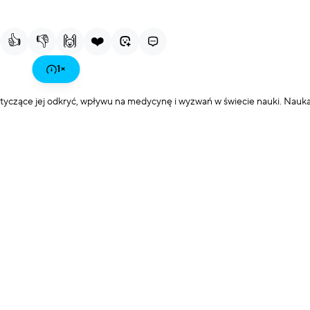
Current Time
Duration
More
Fullscreen
options
👍
👎
🙌
❤️
Play
1
×
tyczące jej odkryć, wpływu na medycynę i wyzwań w świecie nauki. Nauk
Video