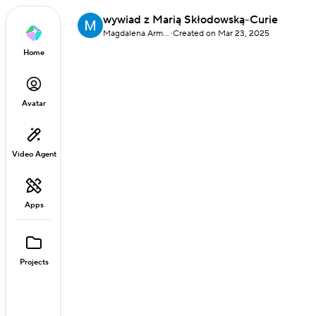
wywiad z Marią Skłodowską-Curie
Magdalena Armada
·
Created on Mar 23, 2025
Home
Avatar
Video Agent
Apps
Projects
Loaded
:
6.42%
0: