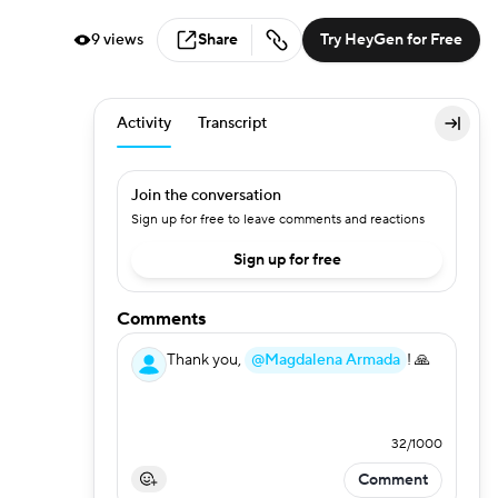
9 views
Share
Try HeyGen for Free
Activity
Transcript
Join the conversation
Sign up for free to leave comments and reactions
Sign up for free
Comments
Thank you,
@Magdalena Armada
! 🙏
32
/
1000
Comment